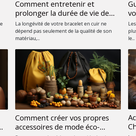
Comment entretenir et
Gu
prolonger la durée de vie de
vo
votre bracelet en cuir
na
ue
La longévité de votre bracelet en cuir ne
Les
dépend pas seulement de la qualité de son
plu
matériau,...
le...
Ac
Comment créer vos propres
Ch
accessoires de mode éco-
po
responsables