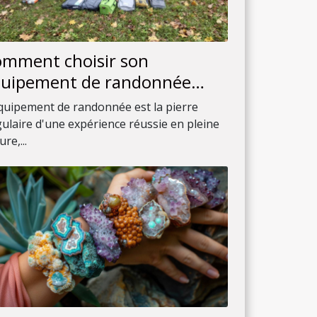
mment choisir son
uipement de randonnée
ur chaque saison
quipement de randonnée est la pierre
ulaire d'une expérience réussie en pleine
re,...