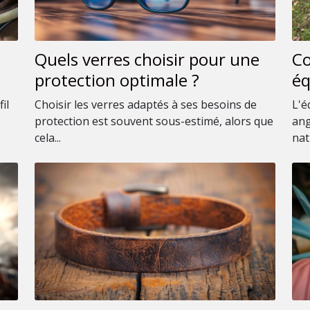
Quels verres choisir pour une
Co
protection optimale ?
éq
po
il
Choisir les verres adaptés à ses besoins de
L'é
protection est souvent sous-estimé, alors que
ang
cela...
natu